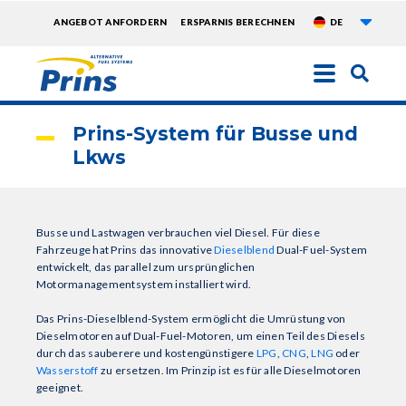
Weite
TOPMENU
ANGEBOT ANFORDERN
ERSPARNIS BERECHNEN
DE
EXTRA
Direkt
zum
Inhalt
Prins-System für Busse und
Lkws
Busse und Lastwagen verbrauchen viel Diesel. Für diese
Fahrzeuge hat Prins das innovative
Dieselblend
Dual-Fuel-System
entwickelt, das parallel zum ursprünglichen
Motormanagementsystem installiert wird.
Das Prins-Dieselblend-System ermöglicht die Umrüstung von
Dieselmotoren auf Dual-Fuel-Motoren, um einen Teil des Diesels
durch das sauberere und kostengünstigere
LPG
,
CNG
,
LNG
oder
Wasserstoff
zu ersetzen. Im Prinzip ist es für alle Dieselmotoren
geeignet.