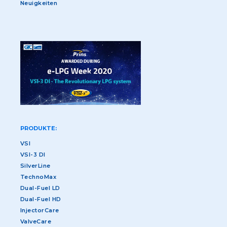
Neuigkeiten
PRODUKTE:
VSI
VSI-3 DI
SilverLine
TechnoMax
Dual-Fuel LD
Dual-Fuel HD
InjectorCare
ValveCare