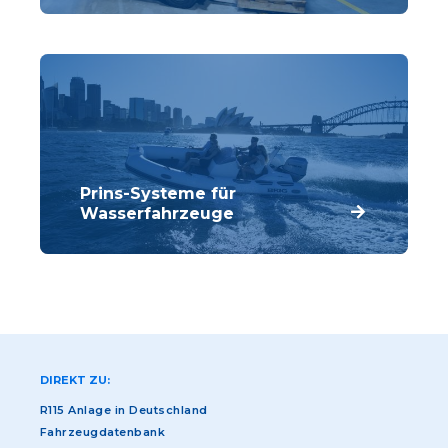
seine Fachkompetenz genutzt, um die
die Anforderungen unserer Kunden
erfüllen.
Prins-Systeme für
Wasserfahrzeuge
Prins hat innovative Komponenten
entwickelt, die für LPG- und CNG-
Anwendungen für diverse Zwei- und
Viertaktmotoren einsetzbar sind.
DIREKT ZU:
R115 Anlage in Deutschland
Fahrzeugdatenbank