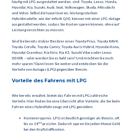
häufig mit LPG ausgestattet werden, sind: Toyota, Lexus, Honda,
Hyundai, Kia, Suzuki, Audi, Seat, Volkswagen, Skoda, Mitsubishi
und Volvo. Selbst die luxuriöseren, leistungsstarken
Hybridmodelle, wie der Infiniti Q50, können mit einer LPG-Anlage
ausgestattet werden, sodass Sie Kosten sparen können, ohne auf
Leistung verzichten zu müssen.
Sind Sie bereits stolzer Besitzer eines Toyota Prius, Toyota RAV4,
Toyota Corolla, Toyota Camry, Toyota Auris Hybrid, Hyundai Kona,
Hyundai Grandeur, Kia Niro, Kia K5, Suzuki Vitara oder Lexus
IS300h – oder werden Sie es bald sein? Und möchten Sie noch
mehr sparen? Dann lesen Sie weiter und entdecken Sie die
Vorteile von Autogas (LPG) gegenüber Benzin.
Vorteile des Fahrens mit LPG
Wie bereits erwähnt, bietet das Fahren mit LPG zahlreiche
Vorteile. Hier finden Sie eine Übersicht aller Vorteile, die Sie beim
Fahren eines Hybridfahrzeugs mit LPG genießen:
Kostenersparnis: LPG ist deutlich günstiger als Benzin, oft
bis zu 1 €** pro Liter. Dadurch sparen Sie jeden Monat Geld
bei den Kraftstoffkosten.