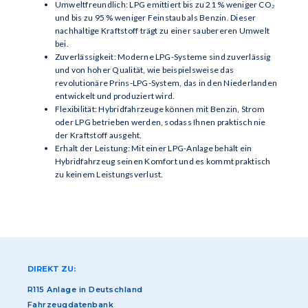
Umweltfreundlich: LPG emittiert bis zu 21 % weniger CO₂
und bis zu 95 % weniger Feinstaub als Benzin. Dieser
nachhaltige Kraftstoff trägt zu einer saubereren Umwelt
bei.
Zuverlässigkeit: Moderne LPG-Systeme sind zuverlässig
und von hoher Qualität, wie beispielsweise das
revolutionäre Prins-LPG-System, das in den Niederlanden
entwickelt und produziert wird.
Flexibilität: Hybridfahrzeuge können mit Benzin, Strom
oder LPG betrieben werden, sodass Ihnen praktisch nie
der Kraftstoff ausgeht.
Erhalt der Leistung: Mit einer LPG-Anlage behält ein
Hybridfahrzeug seinen Komfort und es kommt praktisch
zu keinem Leistungsverlust.
DIREKT ZU:
R115 Anlage in Deutschland
Fahrzeugdatenbank