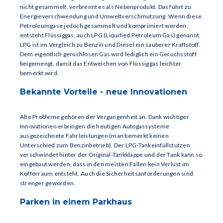
nicht gesammelt, verbrennt es als Nebenprodukt. Das führt zu
Energieverschwendung und Umweltverschmutzung. Wenn diese
Petroleumgase jedoch gesammelt und komprimiert werden,
entsteht Flüssiggas, auch LPG (Liquified Petroleum Gas) genannt.
LPG ist im Vergleich zu Benzin und Diesel ein sauberer Kraftstoff.
Dem eigentlich geruchlosen Gas wird lediglich ein Geruchsstoff
beigemengt, damit das Entweichen von Flüssiggas leichter
bemerkt wird.
Bekannte Vorteile - neue Innovationen
Alte Probleme gehören der Vergangenheit an. Dank wichtiger
Innovationen erbringen die heutigen Autogassysteme
ausgezeichnete Fahrleistungen (man bemerkt keinen
Unterschied zum Benzinbetrieb). Der LPG-Tankeinfüllstutzen
verschwindet hinter der Original-Tankklappe und der Tank kann so
eingebaut werden, dass in den meisten Fällen kein Verlust im
Kofferraum entsteht. Auch die Sicherheitsanforderungen sind
strenger geworden.
Parken in einem Parkhaus