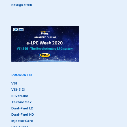
Neuigkeiten
PRODUKTE:
VSI
VSI-3 DI
SilverLine
TechnoMax
Dual-Fuel LD
Dual-Fuel HD
InjectorCare