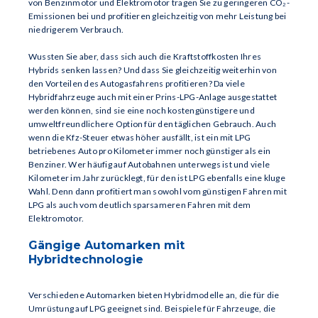
von Benzinmotor und Elektromotor tragen Sie zu geringeren CO₂-
Emissionen bei und profitieren gleichzeitig von mehr Leistung bei
niedrigerem Verbrauch.
Wussten Sie aber, dass sich auch die Kraftstoffkosten Ihres
Hybrids senken lassen? Und dass Sie gleichzeitig weiterhin von
den Vorteilen des Autogasfahrens profitieren? Da viele
Hybridfahrzeuge auch mit einer Prins-LPG-Anlage ausgestattet
werden können, sind sie eine noch kostengünstigere und
umweltfreundlichere Option für den täglichen Gebrauch. Auch
wenn die Kfz-Steuer etwas höher ausfällt, ist ein mit LPG
betriebenes Auto pro Kilometer immer noch günstiger als ein
Benziner. Wer häufig auf Autobahnen unterwegs ist und viele
Kilometer im Jahr zurücklegt, für den ist LPG ebenfalls eine kluge
Wahl. Denn dann profitiert man sowohl vom günstigen Fahren mit
LPG als auch vom deutlich sparsameren Fahren mit dem
Elektromotor.
Gängige Automarken mit
Hybridtechnologie
Verschiedene Automarken bieten Hybridmodelle an, die für die
Umrüstung auf LPG geeignet sind. Beispiele für Fahrzeuge, die