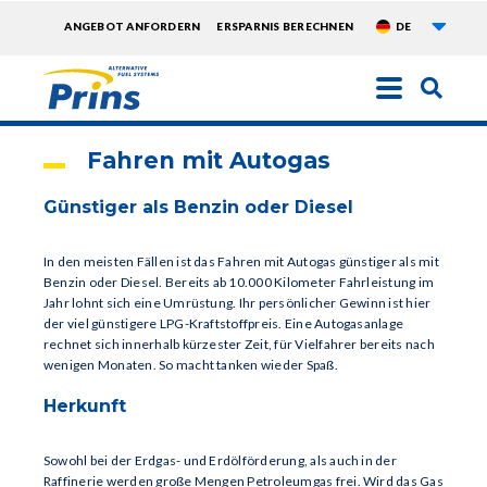
Weite
TOPMENU
ANGEBOT ANFORDERN
ERSPARNIS BERECHNEN
DE
EXTRA
Direkt
zum
Inhalt
Fahren mit Autogas
Günstiger als Benzin oder Diesel
In den meisten Fällen ist das Fahren mit Autogas günstiger als mit
Benzin oder Diesel. Bereits ab 10.000 Kilometer Fahrleistung im
Jahr lohnt sich eine Umrüstung. Ihr persönlicher Gewinn ist hier
der viel günstigere LPG-Kraftstoffpreis. Eine Autogasanlage
rechnet sich innerhalb kürzester Zeit, für Vielfahrer bereits nach
wenigen Monaten. So macht tanken wieder Spaß.
Herkunft
Sowohl bei der Erdgas- und Erdölförderung, als auch in der
Raffinerie werden große Mengen Petroleumgas frei. Wird das Gas