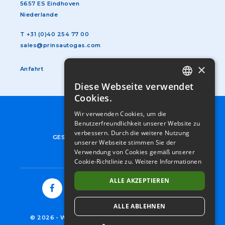
5657 ES Eindhoven
Niederlande
T
+31 (0)40 254 77 00
sales@prinsautogas.com
×
Anfahrt
Diese Webseite verwendet
DUTCH
Cookies.
GERMAN
Wir verwenden Cookies, um die
SUBFOOTER
AGB
Benutzerfreundlichkeit unserer Website zu
ENGLISH
MENU
DATENSCHUTZERKLÄRUNG
verbessern. Durch die weitere Nutzung
DE
GESCHÄFTBEDINGEN UND IMPRESSUM
FRENCH
unserer Webseite stimmen Sie der
COOKIES
Verwendung von Cookies gemäß unserer
ITALIAN
Cookie-Richtlinie zu.
Weitere Informationen
SPANISH
ALLE AKZEPTIEREN
ALLE ABLEHNEN
© 2026
-
WESTPORT FUEL SYSTEMS NETHERLANDS