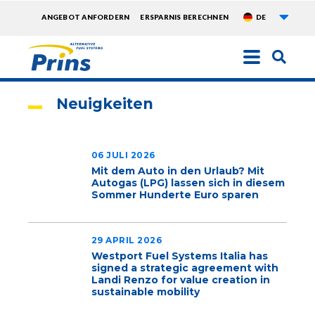
Weite
TOPMENU
ANGEBOT ANFORDERN
ERSPARNIS BERECHNEN
DE
EXTRA
Direkt
zum
Inhalt
Neuigkeiten
06 JULI 2026
Mit dem Auto in den Urlaub? Mit
Autogas (LPG) lassen sich in diesem
Sommer Hunderte Euro sparen
29 APRIL 2026
Westport Fuel Systems Italia has
signed a strategic agreement with
Landi Renzo for value creation in
sustainable mobility