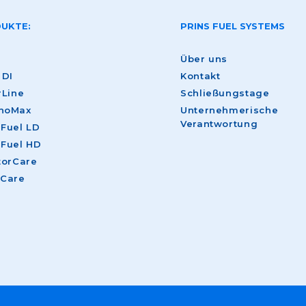
UKTE:
PRINS FUEL SYSTEMS
Über uns
 DI
Kontakt
rLine
Schließungstage
noMax
Unternehmerische
Verantwortung
-Fuel LD
-Fuel HD
torCare
eCare