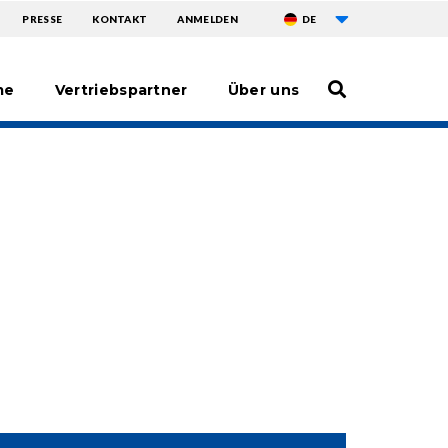
Weitere Aktionen 
TOPMENU
PRESSE
KONTAKT
ANMELDEN
DE
me
Vertriebspartner
Über uns