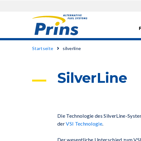
Direkt
Pfadnavigation
Startseite
silverline
zum
Inhalt
SilverLine
Die Technologie des SilverLine-Syste
der
VSI Technologie
.
Der wesentliche Unterschied zum VS