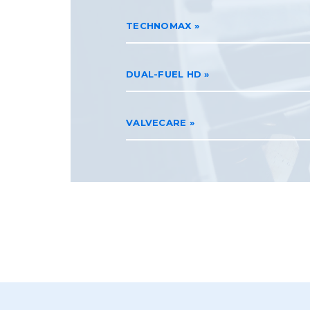
TECHNOMAX
DUAL-FUEL HD
VALVECARE