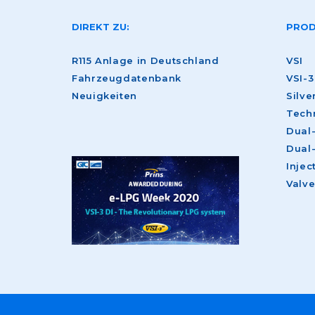
DIREKT ZU:
PROD
R115 Anlage in Deutschland
VSI
Fahrzeugdatenbank
VSI-3
Neuigkeiten
Silve
Tech
Dual
Dual
Injec
Valv