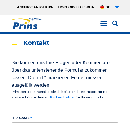
Weite
TOPMENU
ANGEBOT ANFORDERN
ERSPARNIS BERECHNEN
DE
EXTRA
Direkt
zum
Inhalt
Kontakt
Sie können uns Ihre Fragen oder Kommentare
über das untenstehende Formular zukommen
lassen. Die mit * markierten Felder müssen
ausgefüllt werden.
Privatpersonen wenden Sie sich bitte an Ihren Importeur für
weitere Informationen.
Klicken Sie hier
für Ihren Importeur.
IHR NAME