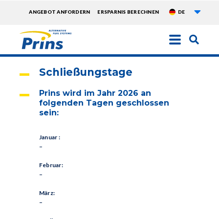
Weite
TOPMENU
ANGEBOT ANFORDERN
ERSPARNIS BERECHNEN
DE
EXTRA
Direkt
zum
Inhalt
Schließungstage
Prins wird im Jahr 2026 an
folgenden Tagen geschlossen
sein:
Januar :
–
Februar:
–
März:
–