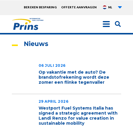
Aanvu
TOPMENU
BEREKEN BESPARING
OFFERTE AANVRAGEN
NL
EXTRA
Overslaan
en
naar
Nieuws
de
inhoud
gaan
06 JULI 2026
Op vakantie met de auto? De
brandstofrekening wordt deze
zomer een flinke tegenvaller
29 APRIL 2026
Westport Fuel Systems Italia has
signed a strategic agreement with
Landi Renzo for value creation in
sustainable mobility