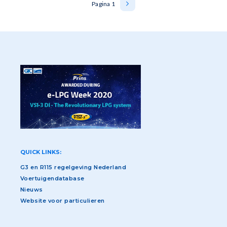
Pagina 1
Volgende
››
pagina
QUICK LINKS:
G3 en R115 regelgeving Nederland
Voertuigendatabase
Nieuws
Website voor particulieren