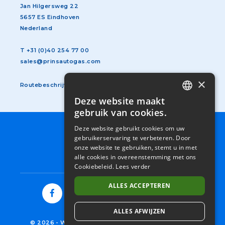
Jan Hilgersweg 22
5657 ES Eindhoven
Nederland
T
+31 (0)40 254 77 00
sales@prinsautogas.com
×
Routebeschrijving
Deze website maakt
DUTCH
gebruik van cookies.
GERMAN
Deze website gebruikt cookies om uw
SUBFOOTER
ALGEMENE VOORWAARDEN
gebruikerservaring te verbeteren. Door
ENGLISH
MENU
PRIVACY STATEMENT
onze website te gebruiken, stemt u in met
NL
COOKIES
FRENCH
alle cookies in overeenstemming met ons
Cookiebeleid.
Lees verder
ITALIAN
ALLES ACCEPTEREN
SPANISH
ALLES AFWIJZEN
© 2026
-
WESTPORT FUEL SYSTEMS NETHERLANDS