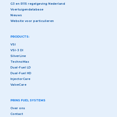
G3 en R115 regelgeving Nederland
Voertuigendatabase
Nieuws
Website voor particulieren
PRODUCTS:
VSI
VSI-3 DI
SilverLine
TechnoMax
Dual-Fuel LD
Dual-Fuel HD
InjectorCare
ValveCare
PRINS FUEL SYSTEMS
Over ons
Contact