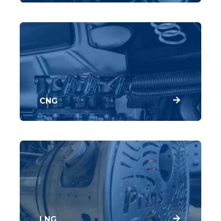
brandstof in vergelijking met benzine en
diesel. Het gebruik van LPG als
motorbrandstof draagt dan ook bij aan een
betere luchtkwaliteit.
CNG
CNG is een van de schoonste brandstoffen;
het stoot minder ongewenste gassen en
stoffen uit vergeleken met benzine. CO2-
uitstoot wordt tot wel 20% verminderd
LNG