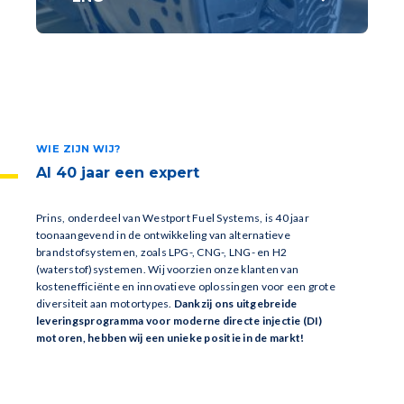
LNG staat voor 'Liquified Natural Gas'. LNG
wordt ingezet als brandstof voor
wegtransport en maritieme en industriële
toepassingen.
WIE ZIJN WIJ?
Al 40 jaar een expert
Prins, onderdeel van Westport Fuel Systems, is 40 jaar
toonaangevend in de ontwikkeling van alternatieve
brandstofsystemen, zoals LPG-, CNG-, LNG- en H2
(waterstof)systemen. Wij voorzien onze klanten van
kostenefficiënte en innovatieve oplossingen voor een grote
diversiteit aan motortypes.
Dankzij ons uitgebreide
leveringsprogramma voor moderne directe injectie (DI)
motoren, hebben wij een unieke positie in de markt!