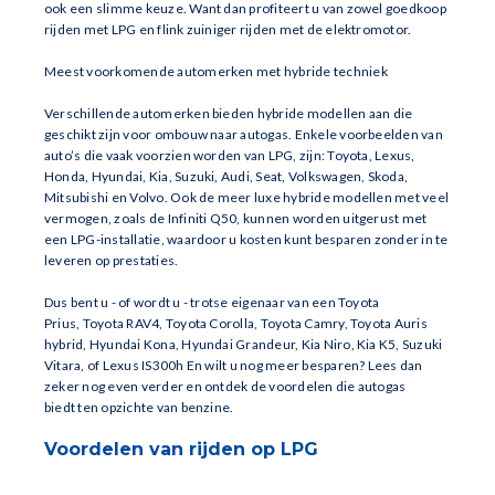
ook een slimme keuze. Want dan profiteert u van zowel goedkoop
rijden met LPG en flink zuiniger rijden met de elektromotor.
Meest voorkomende automerken met hybride techniek
Verschillende automerken bieden hybride modellen aan die
geschikt zijn voor ombouw naar autogas. Enkele voorbeelden van
auto’s die vaak voorzien worden van LPG, zijn: Toyota, Lexus,
Honda, Hyundai, Kia, Suzuki, Audi, Seat, Volkswagen, Skoda,
Mitsubishi en Volvo. Ook de meer luxe hybride modellen met veel
vermogen, zoals de Infiniti Q50, kunnen worden uitgerust met
een LPG-installatie, waardoor u kosten kunt besparen zonder in te
leveren op prestaties.
Dus bent u - of wordt u - trotse eigenaar van een Toyota
Prius, Toyota RAV4, Toyota Corolla, Toyota Camry, Toyota Auris
hybrid, Hyundai Kona, Hyundai Grandeur, Kia Niro, Kia K5, Suzuki
Vitara, of Lexus IS300h En wilt u nog meer besparen? Lees dan
zeker nog even verder en ontdek de voordelen die autogas
biedt ten opzichte van benzine.
Voordelen van rijden op LPG