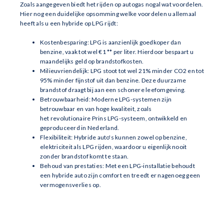
Zoals aangegeven biedt het rijden op autogas nogal wat voordelen.
Hier nog een duidelijke opsomming welke voordelen u allemaal
heeft als u een hybride op LPG rijdt:
Kostenbesparing: LPG is aanzienlijk goedkoper dan
benzine, vaak tot wel €1 ** per liter. Hierdoor bespaart u
maandelijks geld op brandstofkosten.
Milieuvriendelijk: LPG stoot tot wel 21% minder CO2 en tot
95% minder fijnstof uit dan benzine. Deze duurzame
brandstof draagt bij aan een schonere leefomgeving.
Betrouwbaarheid: Moderne LPG-systemen zijn
betrouwbaar en van hoge kwaliteit, zoals
het revolutionaire Prins LPG-systeem, ontwikkeld en
geproduceerd in Nederland.
Flexibiliteit: Hybride auto's kunnen zowel op benzine,
elektriciteit als LPG rijden, waardoor u eigenlijk nooit
zonder brandstof komt te staan.
Behoud van prestaties: Met een LPG-installatie behoudt
een hybride auto zijn comfort en treedt er nagenoeg geen
vermogensverlies op.