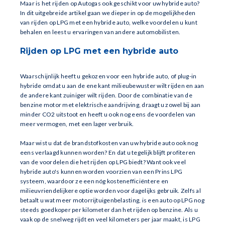
Maar is het rijden op Autogas ook geschikt voor uw hybride auto?
In dit uitgebreide artikel gaan we dieper in op de mogelijkheden
van rijden op LPG met een hybride auto, welke voordelen u kunt
behalen en leest u ervaringen van andere automobilisten.
Rijden op LPG met een hybride auto
Waarschijnlijk heeft u gekozen voor een hybride auto, of plug-in
hybride omdat u aan de ene kant milieubewuster wilt rijden en aan
de andere kant zuiniger wilt rijden. Door de combinatie van de
benzine motor met elektrische aandrijving, draagt u zowel bij aan
minder CO2 uitstoot en heeft u ook nog eens de voordelen van
meer vermogen, met een lager verbruik.
Maar wist u dat de brandstofkosten van uw hybride auto ook nog
eens verlaagd kunnen worden? En dat u tegelijk blijft profiteren
van de voordelen die het rijden op LPG biedt? Want ook veel
hybride auto's kunnen worden voorzien van een Prins LPG
systeem, waardoor ze een nóg kostenefficiëntere en
milieuvriendelijkere optie worden voor dagelijks gebruik. Zelfs al
betaalt u wat meer motorrijtuigenbelasting, is een auto op LPG nog
steeds goedkoper per kilometer dan het rijden op benzine. Als u
vaak op de snelweg rijdt en veel kilometers per jaar maakt, is LPG