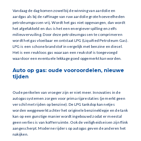
Vandaag de dag komen zowel bij de winning van aardolie en
aardgas als bij de raffinage van ruw aardolie grote hoeveelheden
petroleumgassen vrij. Wordt het gas niet opgevangen, dan wordt
het afgefakkeld en dus is het een energieverspilling en zelfs
milieuvervuiling. Door deze petroleumgassen te comprimeren
wordt het gas vloeibaar en ontstaat LPG (Liquified Petroleum Gas).
LPG is een schone brandstof in vergelijk met benzine en diesel.
Het is een reukloos gas waaraan een reukstof is toegevoegd
waardoor een eventuele lekkage goed opgemerkt kan worden.
Auto op gas: oude vooroordelen, nieuwe
tijden
Oude perikelen van vroeger zijn er niet meer. Innovaties in de
autogassystemen zorgen voor prima rijprestaties (je merkt geen
verschil met rijden op benzine). De LPG tankdop kan netjes
worden weggewerkt achter het originele benzineklepje en de tank
kan op een gunstige manier wordt ingebouwd zodat er meestal
geen verlies is van kofferruimte. Ook de veiligheidseisen zijn flink
aangescherpt. Moderne rijders op autogas geven de anderen het
nakijken.