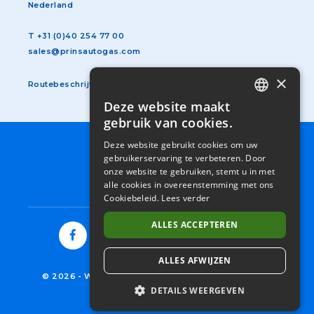
Nederland
T
+31 (0)40 254 77 00
sales@prinsautogas.com
×
Routebeschrijving
Deze website maakt
DUTCH
gebruik van cookies.
GERMAN
Deze website gebruikt cookies om uw
SUBFOOTER
ALGEMENE VOORWAARDEN
gebruikerservaring te verbeteren. Door
ENGLISH
MENU
PRIVACY STATEMENT
onze website te gebruiken, stemt u in met
NL
COOKIES
FRENCH
alle cookies in overeenstemming met ons
Cookiebeleid.
Lees verder
ITALIAN
ALLES ACCEPTEREN
SPANISH
ALLES AFWIJZEN
© 2026
-
WESTPORT FUEL SYSTEMS NETHERLANDS
DETAILS WEERGEVEN