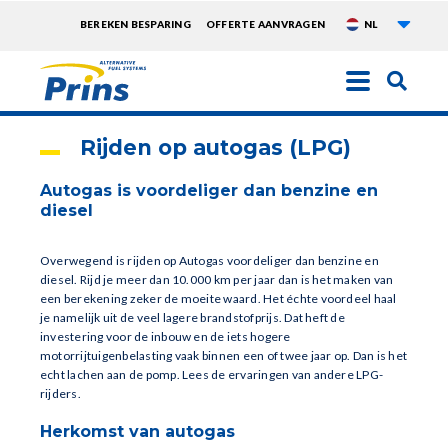
Aanvu
TOPMENU
BEREKEN BESPARING
OFFERTE AANVRAGEN
NL
EXTRA
Overslaan
en
naar
Rijden op autogas (LPG)
de
inhoud
Autogas is voordeliger dan benzine en
gaan
diesel
Overwegend is rijden op Autogas voordeliger dan benzine en
diesel. Rijd je meer dan 10.000 km per jaar dan is het maken van
een berekening zeker de moeite waard. Het échte voordeel haal
je namelijk uit de veel lagere brandstofprijs. Dat heft de
investering voor de inbouw en de iets hogere
motorrijtuigenbelasting vaak binnen een of twee jaar op. Dan is het
echt lachen aan de pomp. Lees de ervaringen van andere LPG-
rijders.
Herkomst van autogas