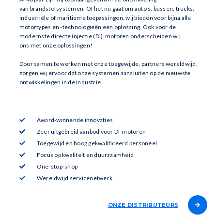
van brandstofsystemen. Of het nu gaat om auto's, bussen, trucks,
industriële of maritieme toepassingen, wij bieden voor bijna alle
motortypes en -technologieën een oplossing. Ook voor de
modernste directe injectie (DI) motoren onderscheiden wij
ons met onze oplossingen!
Door samen te werken met onze toegewijde, partners wereldwijd,
zorgen wij ervoor dat onze systemen aansluiten op de nieuwste
ontwikkelingen in de industrie.
Award-winnende innovaties
Zeer uitgebreid aanbod voor DI-motoren
Toegewijd en hoog gekwalificeerd personeel
Focus op kwaliteit en duurzaamheid
One-stop-shop
Wereldwijd servicenetwerk
ONZE DISTRIBUTEURS