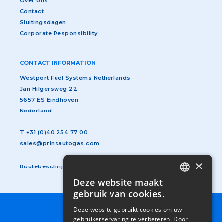
Over ons
Contact
Sluitingsdagen
Corporate Responsibility
CONTACT INFORMATION
Westport Fuel Systems Netherlands
Jan Hilgersweg 22
5657 ES Eindhoven
Nederland
T
+31 (0)40 254 77 00
sales@prinsautogas.com
×
Routebeschrijving
Deze website maakt
DUTCH
gebruik van cookies.
GERMAN
Deze website gebruikt cookies om uw
SUBFOOTER
ALGEMENE VOORWAARDEN
gebruikerservaring te verbeteren. Door
ENGLISH