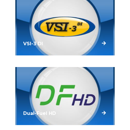
aangepast voor de modernste motoren.
VSI-3 DI
Het aantal beschikbare LPG- en CNG-
systemen voor auto's met een directe
injectie brandstofsysteem groeit erg snel.
Dankzij ons uitgebreide leveringsprogramma
lopen wij voorop in de markt.
Dual-Fuel HD
Het Prins Dual-Fuel Heavy Duty systeem is
een innovatief brandstofsysteem. Het