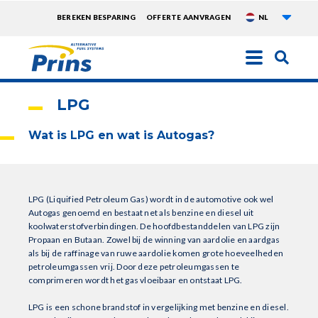
Aanvu
TOPMENU
BEREKEN BESPARING
OFFERTE AANVRAGEN
NL
EXTRA
Overslaan
en
naar
LPG
de
inhoud
Wat is LPG en wat is Autogas?
gaan
LPG (Liquified Petroleum Gas) wordt in de automotive ook wel
Autogas genoemd en bestaat net als benzine en diesel uit
koolwaterstofverbindingen. De hoofdbestanddelen van LPG zijn
Propaan en Butaan. Zowel bij de winning van aardolie en aardgas
als bij de raffinage van ruwe aardolie komen grote hoeveelheden
petroleumgassen vrij. Door deze petroleumgassen te
comprimeren wordt het gas vloeibaar en ontstaat LPG.
LPG is een schone brandstof in vergelijking met benzine en diesel.