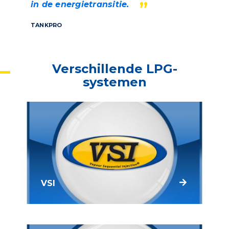
in de energietransitie.
TANKPRO
Verschillende LPG-
systemen
VSI
Het VSI systeem is het meest
geavanceerde dampvormige
injectiesysteem dat op de markt verkrijgbaar
is. Het is bij Prins ontwikkeld en compleet