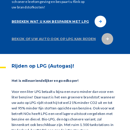
schonere leefomgeving en bespaart u flink op
uw brandstofkosten!
BEREKEN WAT U KAN BESPAREN MET LPG
BEKIJK OF UW AUTO OOK OP LPG KAN RIJDEN
Rijden op LPG (Autogas)!
Het is milieuvriendelijker en goedkoper!
Voor een liter LPG betaalt u bijna een euro minder dan voor een
liter benzine! Daarnaast is het een groenere brandstof; wanneer
uw auto op LPG rijdt stoot hij tot wel 21% minder CO2 uit en tot
wel 95% minder fijn stof ten opzichte van benzine. Ook voor wat
betreft NOx heeft LPG een veel lagere uitstoot vergeleken met
benzine en diesel. Bio-LPG, de nóg schonere variant, zal
binnenkort ook beschikbaar zijn. Met ruim 1.500 tankstations in