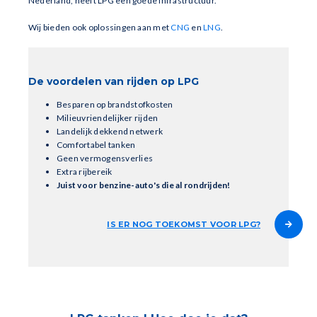
Nederland, heeft LPG een goede infrastructuur.
Wij bieden ook oplossingen aan met
CNG
en
LNG
.
De voordelen van rijden op LPG
Besparen op brandstofkosten
Milieuvriendelijker rijden
Landelijk dekkend netwerk
Comfortabel tanken
Geen vermogensverlies
Extra rijbereik
Juist voor benzine-auto's die al rondrijden!
IS ER NOG TOEKOMST VOOR LPG?