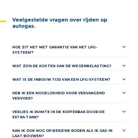
maakt het mogelijk om, in Diesel motoren,
een aanzienlijk gedeelte van de Diesel te
vervangen door het schonere en
Veelgestelde vragen over rijden op
goedkopere (Bio) LPG, CNG, LNG of
autogas.
Waterstof (H2).
HOE ZIT HET MET GARANTIE VAN HET LPG-
SYSTEEM?
WAT ZIJN DE KOSTEN VAN DE WEGENBELASTING?
WAT IS DE INBOUW TIJD VAN EEN LPG-SYSTEEM?
HEB IK EEN MOGELIJKHEID VOOR VERVANGEND
VERVOER?
VERLIES IK RUIMTE IN DE KOFFERBAK DOOR DE
EXTRA TANK?
KAN IK OOK NOG OP BENZINE RIJDEN ALS IK GAS IN
LAAT BOUWEN?