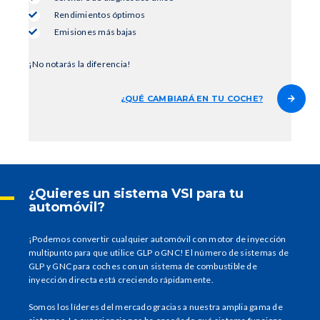
Rendimientos óptimos
Emisiones más bajas
¡No notarás la diferencia!
¿QUÉ CAMBIARÁ EN TU COCHE?
¿Quieres un sistema VSI para tu
automóvil?
¡Podemos convertir cualquier automóvil con motor de inyección
multipunto para que utilice GLP o GNC! El número de sistemas de
GLP y GNC para coches con un sistema de combustible de
inyección directa está creciendo rápidamente.
Somos los líderes del mercado gracias a nuestra amplia gama de