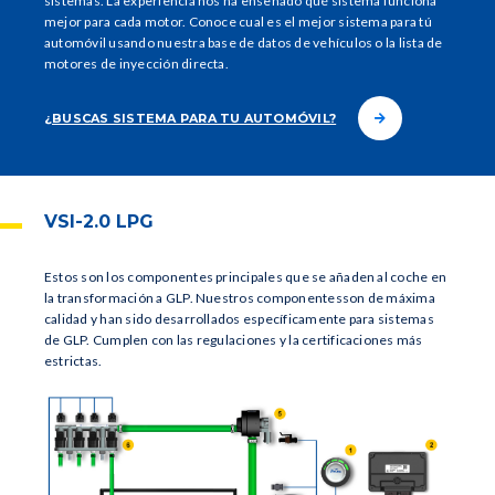
sistemas. La experiencia nos ha enseñado qué sistema funciona
mejor para cada motor. Conoce cual es el mejor sistema para tú
automóvil usando nuestra base de datos de vehículos o la lista de
motores de inyección directa.
¿BUSCAS SISTEMA PARA TU AUTOMÓVIL?
VSI-2.0 LPG
Estos son los componentes principales que se añaden al coche en
la transformación a GLP. Nuestros componentesson de máxima
calidad y han sido desarrollados específicamente para sistemas
de GLP. Cumplen con las regulaciones y la certificaciones más
estrictas.