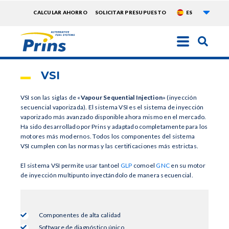
Lista 
TOPMENU
CALCULAR AHORRO
SOLICITAR PRESUPUESTO
ES
EXTRA
Pasar
al
contenido
VSI
principal
VSI son las siglas de «
Vapour Sequential Injection
» (inyección
secuencial vaporizada). El sistema VSI es el sistema de inyección
vaporizado más avanzado disponible ahora mismo en el mercado.
Ha sido desarrollado por Prins y adaptado completamente para los
motores más modernos. Todos los componentes del sistema
VSI cumplen con las normas y las certificaciones más estrictas.
El sistema VSI permite usar tantoel
GLP
comoel
GNC
en su motor
de inyección multipunto inyectándolo de manera secuencial.
Componentes de alta calidad
Software de diagnóstico único