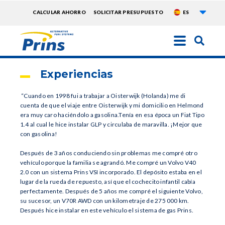
Lista 
TOPMENU
CALCULAR AHORRO
SOLICITAR PRESUPUESTO
ES
EXTRA
Pasar
al
contenido
Experiencias
principal
“Cuando en 1998 fui a trabajar a Oisterwijk (Holanda) me di
cuenta de que el viaje entre Oisterwijk y mi domicilio en Helmond
era muy caro haciéndolo a gasolina.Tenía en esa época un Fiat Tipo
1.4 al cual le hice instalar GLP y circulaba de maravilla. ¡Mejor que
con gasolina!
Después de 3 años conduciendo sin problemas me compré otro
vehículo porque la familia se agrandó. Me compré un Volvo V40
2.0 con un sistema Prins VSI incorporado. El depósito estaba en el
lugar de la rueda de repuesto, así que el cochecito infantil cabía
perfectamente. Después de 5 años me compré el siguiente Volvo,
su sucesor, un V70R AWD con un kilometraje de 275 000 km.
Después hice instalar en este vehículo el sistema de gas Prins.