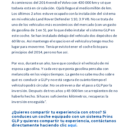
A comienzos del 2014 vendí el Volvo con 430 000 km y sé que
todavía está en circulación. Ojalá llegue al medio millón de km.
Los últimos 2 años estuve ocupado con la instalación del sistema
en mi vehículo Land Rover Defender 110, 3.9 V8. No se trata de
uno de los vehículos más económicos del mercado (con un gasto
de gasolina de 1 en 5), por lo que debo instalar el sistema GLP en
este coche. Se han instalado debajo del vehículo dos depósitos de
60 litros. Así mantengo el espacio en el vehículo y tengo mucho
lugar para moverme. Tenía previsto tener el coche listo para
principios del 2014, pero no fue así.
Por eso, durante un año, tuve que conducir el vehículo de mi
esposa a gasolina. Y cada vez que ponía gasolina pensaba con
melancolía en los viejos tiempos. La gente no sabe mucho sobre
qué es conducir a GLP y no está segura de cuánto tiempo el
vehículo podrá circular. No se atreven a dar el paso a GLP por la
inversión. Después de tres años y 45 000 km se arrepienten de no
haberlo hecho. Si haces suficientes kilómetros, recuperas la
inversión enseguida”.
¿Quieres compartir tu experiencia con otros? Si
conduces un coche equipado con un sistema Prins
GLP y quieres compartir tu experiencia, contáctanos
directamente haciendo clic
aquí
.