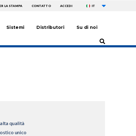
Mostra ulteriori a
TOPMENU
ER LA STAMPA
CONTATTO
ACCEDI
IT
Sistemi
Distributori
Su di noi
alta qualità
ostico unico