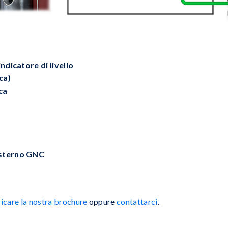
ndicatore di livello
ca)
ca
esterno GNC
ricare la nostra brochure
oppure
contattarci
.