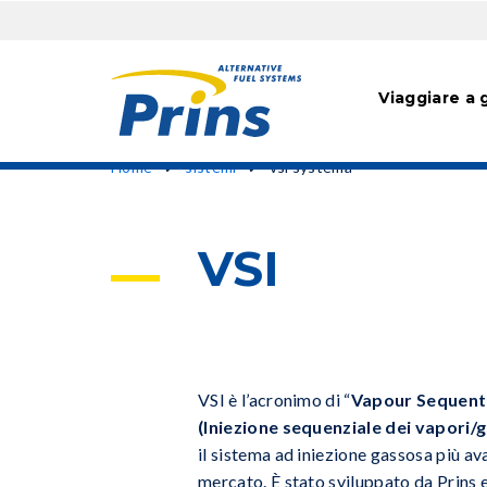
Hoofdn
Viaggiare a 
Salta
Briciole
Home
sistemi
vsi systema
al
di
contenuto
principale
pane
VSI
VSI è l’acronimo di “
Vapour Sequentia
(Iniezione sequenziale dei vapori/g
il sistema ad iniezione gassosa più av
mercato. È stato sviluppato da Prins 