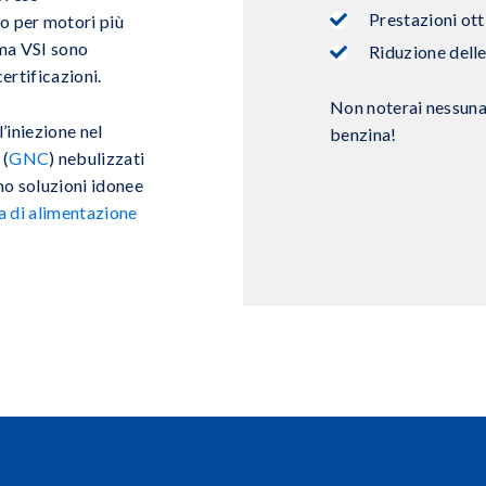
Prestazioni ott
o per motori più
ema VSI sono
Riduzione delle
certificazioni
.
Non noterai nessuna 
l’iniezione nel
benzina!
 (
GNC
) nebulizzati
o soluzioni idonee
a di alimentazione