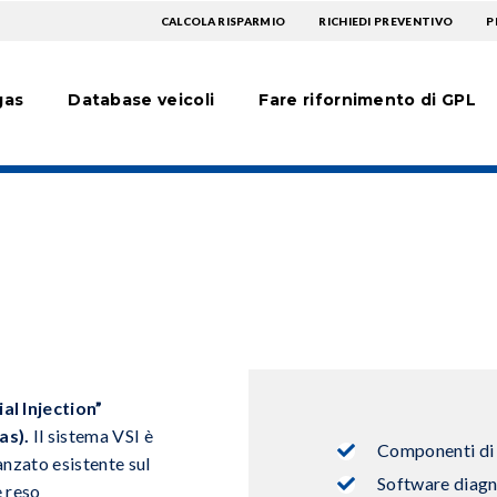
TOPMENU
CALCOLA RISPARMIO
RICHIEDI PREVENTIVO
P
avigatie
EXTRA
gas
Database veicoli
Fare rifornimento di GPL
l Injection”
as).
Il sistema VSI è
Componenti di 
anzato esistente sul
Software diagn
e reso