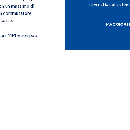
alternativa al sistem
 con un massimo di
i un commutatore
scotto.
MAGGIORI 
tori MPI e non può