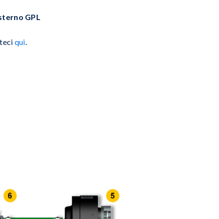
esterno GPL
ateci
qui
.