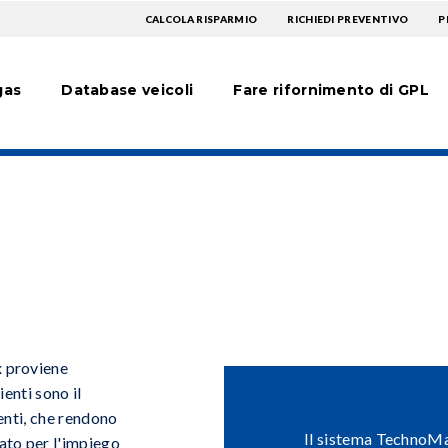
TOPMENU
CALCOLA RISPARMIO
RICHIEDI PREVENTIVO
P
avigatie
EXTRA
gas
Database veicoli
Fare rifornimento di GPL
 proviene
ienti sono il
enti, che rendono
Il sistema TechnoMa
ato per l'impiego