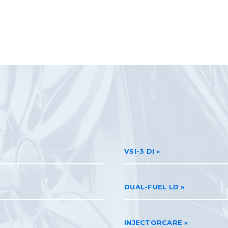
VSI-3 DI
DUAL-FUEL LD
INJECTORCARE