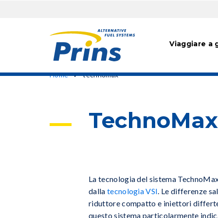
Hoofdn
Viaggiare a 
Salta
Briciole
Home
technomax
al
di
contenuto
principale
pane
TechnoMax
La tecnologia del sistema TechnoMax
dalla
tecnologia VSI
. Le differenze sal
riduttore compatto e iniettori differt
questo sistema particolarmente indic