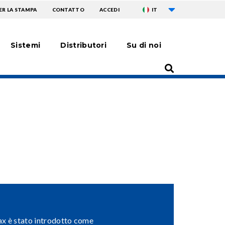
Mostra ulteriori a
TOPMENU
ER LA STAMPA
CONTATTO
ACCEDI
IT
Sistemi
Distributori
Su di noi
x è stato introdotto come