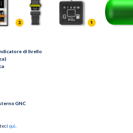
dicatore di livello
ca)
ca
esterno GNC
ateci
qui
.