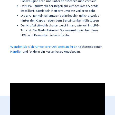
Fahrzeuginneren und unter der Motorhaube verbaut
Der LPG-Tank wird (der Regel) am Ort des Reserverads
installiert, damit kein Kofferraumplatz verloren geht
Die LPG-Tankeinfüllstutzen befindet sich üblicherweise
hinter der Klappe neben dem Benzintankeinfüllstutzen
Der Kraftstoffwahlschalter zeigt Ihnen, wie voll Ihr LPG-
Tank ist. Bei Bedarf können Sie manuell zwischen dem
LPG- und Benzinbetrieb wechseln.
Wenden Sie sich für weitere Optionen an Ihren
nächstgelegenen
Händler
und fordern ein kostenloses Angebot an.