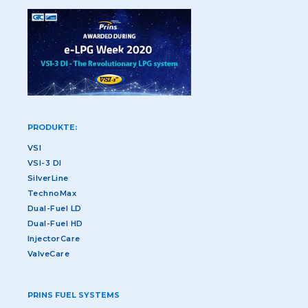
PRODUKTE:
VSI
VSI-3 DI
SilverLine
TechnoMax
Dual-Fuel LD
Dual-Fuel HD
InjectorCare
ValveCare
PRINS FUEL SYSTEMS