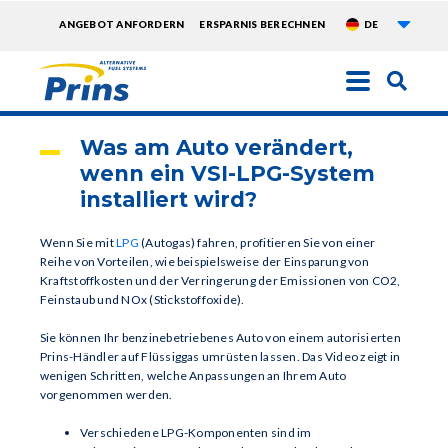
Weite
TOPMENU
ANGEBOT ANFORDERN
ERSPARNIS BERECHNEN
DE
EXTRA
Direkt
zum
Inhalt
Was am Auto verändert,
wenn ein VSI-LPG-System
installiert wird?
Wenn Sie mit
LPG
(Autogas) fahren, profitieren Sie von einer
Reihe von Vorteilen, wie beispielsweise der Einsparung von
Kraftstoffkosten und der Verringerung der Emissionen von CO2,
Feinstaub und NOx (Stickstoffoxide).
Sie können Ihr benzinebetriebenes Auto von einem autorisierten
Prins-Händler auf Flüssiggas umrüsten lassen. Das Video zeigt in
wenigen Schritten, welche Anpassungen an Ihrem Auto
vorgenommen werden.
Verschiedene LPG-Komponenten sind im