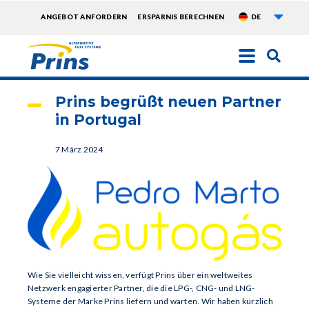
Weite
TOPMENU
ANGEBOT ANFORDERN
ERSPARNIS BERECHNEN
DE
EXTRA
Direkt
zum
Inhalt
Prins begrüßt neuen Partner
in Portugal
7 März 2024
Wie Sie vielleicht wissen, verfügt Prins über ein weltweites
Netzwerk engagierter Partner, die die LPG-, CNG- und LNG-
Systeme der Marke Prins liefern und warten. Wir haben kürzlich