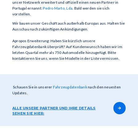
unser Netzwerk erweitert und offiziell einen neuen Partner in
Portugal ernannt:
Pedro Marto, Lda
. Bald werden sie sich
vorstellen.
Wir bauen unser Geschäft auch außerhalb Europas aus. Halten Sie
Ausschau nach zukünftigen Ankündigungen.
Apropos Erweiterung: Haben Sie kürzlich unsere
Fahrzeugdatenbank überprüft? Auf Kundenwunsch haben wir im
letzten Quartal mehr als 750 Automodelle hinzugefügt. Bitte
kontaktieren Sie uns, wenn Sie Modelle in der Liste vermissen.
Schauen Sie in unserer
Fahrzeugdatenbank
nach den neuesten
Updates.
ALLE UNSERE PARTNER UND IHRE DETAILS
SEHEN SIE HIER: