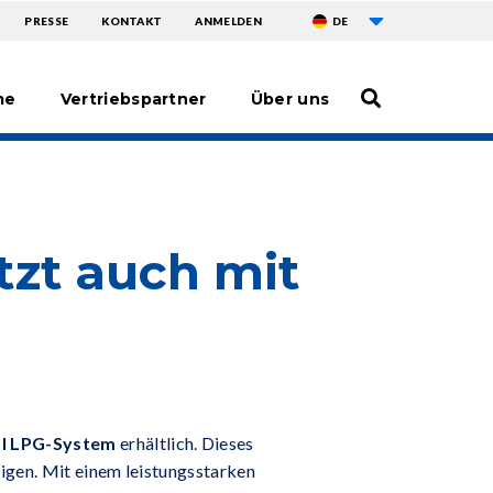
Weitere Aktionen 
TOPMENU
PRESSE
KONTAKT
ANMELDEN
DE
me
Vertriebspartner
Über uns
tzt auch mit
 DI LPG-System
erhältlich. Dieses
igen. Mit einem leistungsstarken