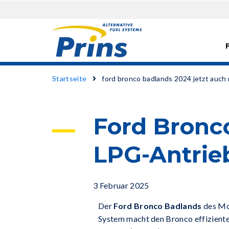
Direkt
Pfadnavigation
Startseite
ford bronco badlands 2024 jetzt auch 
zum
Inhalt
Ford Bronco
LPG-Antrie
3 Februar 2025
Der
Ford Bronco Badlands
des Mo
System macht den Bronco effizienter