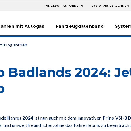
TOPMENU
ANGEBOT ANFORDERN
ERSPARNIS BERECHNEN
Hoofdnavigatie
EXTRA
Fahren mit Autogas
Fahrzeugdatenbank
Syste
mit lpg antrieb
 Badlands 2024: Je
b
delljahres
2024
ist nun auch mit dem innovativen
Prins VSI-3
 und umweltfreundlicher, ohne das Fahrerlebnis zu beeinträcht