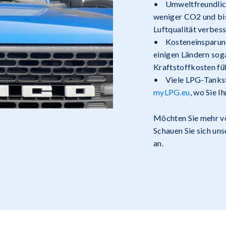
• Umweltfreundlich
weniger CO2 und bis
Luftqualität verbess
• Kosteneinsparunge
einigen Ländern soga
Kraftstoffkosten füh
• Viele LPG-Tankste
myLPG.eu
, wo Sie 
Möchten Sie mehr v
Schauen Sie sich un
an.