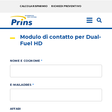
TOPMENU
CALCOLA RISPARMIO
RICHIEDI PREVENTIVO
EXTRA
Salta
al
contenuto
Modulo di contatto per Dual-
principale
Fuel HD
NOME E COGNOME
E-MAILADRES
AFFARI