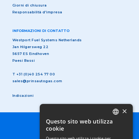
Giorni di chiusura
Responsabilità d'impresa
INFORMAZIONI DI CONTATTO
Westport Fuel Systems Netherlands
Jan Hilgersweg 22
5657 ES Eindhoven
Paesi Bassi
T
+31 (0)40 254 77 00
sales@prinsautogas.com
Indicazioni
×
Questo sito web utilizza
DUTCH
SUBFOOTER
TERMINI E CONDIZIONI
cookie
MENU
INFORMATIVA SULLA PRIVACY
GERMAN
IT
Questo sito web utilizza i cookie per
COOKIES