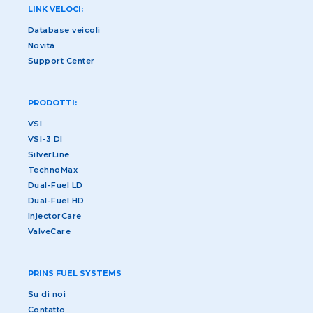
LINK VELOCI:
Database veicoli
Novità
Support Center
PRODOTTI:
VSI
VSI-3 DI
SilverLine
TechnoMax
Dual-Fuel LD
Dual-Fuel HD
InjectorCare
ValveCare
PRINS FUEL SYSTEMS
Su di noi
Contatto